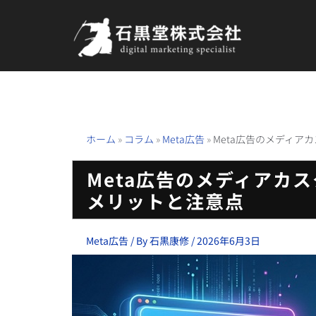
内
容
を
ス
キ
ッ
プ
ホーム
»
コラム
»
Meta広告
»
Meta広告のメディ
Meta広告のメディアカ
メリットと注意点
Meta広告
/ By
石黒康修
/
2026年6月3日