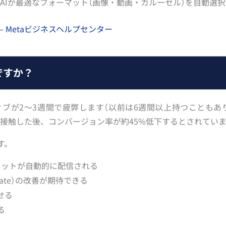
AIが最適なフォーマット（画像・動画・カルーセル）を自動選択
 Metaビジネスヘルプセンター
ですか？
ティブが2〜3週間で疲弊します（以前は6週間以上持つこともあ
4回接触した後、コンバージョン率が約45%低下するとされてい
す。
セットが自動的に配信される
n Rate）の改善が期待できる
せる
る