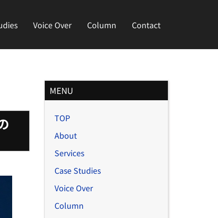
udies
Voice Over
Column
Contact
月
MENU
別
TOP
記
の
事
About
Services
Case Studies
Voice Over
Column