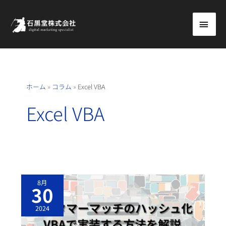
内
メ
容
を
イ
ス
ン
キ
ッ
メ
ホーム
»
コラム
»
Excel VBA
プ
ニ
Excel VBA
ュ
ー
カ
8月
ス
30
タ
マ
ー
2024
マ
ッ