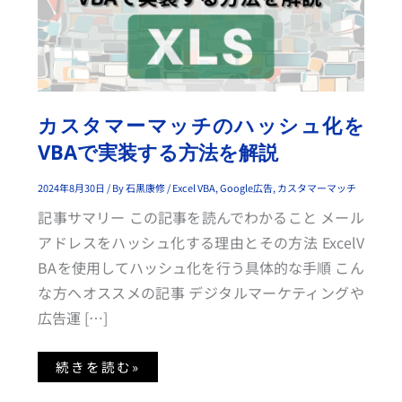
チ
の
ハ
ッ
シ
ュ
化
を
V
B
カスタマーマッチのハッシュ化を
A
で
VBAで実装する方法を解説
実
装
す
る
2024年8月30日
/ By
石黒康修
/
Excel VBA
,
Google広告
,
カスタマーマッチ
方
法
記事サマリー この記事を読んでわかること メール
を
解
アドレスをハッシュ化する理由とその方法 ExcelV
説
BAを使用してハッシュ化を行う具体的な手順 こん
な方へオススメの記事 デジタルマーケティングや
広告運 […]
続きを読む»