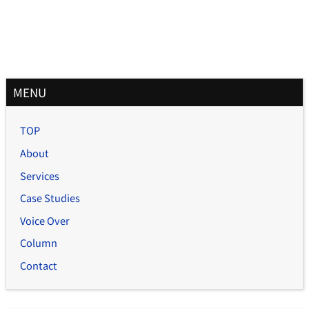
月
MENU
別
記
TOP
事
About
Services
Case Studies
Voice Over
Column
Contact