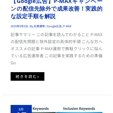
【Google広告】P-MAXキャンペー
ー
ン
ンの配信先除外で成果改善！実践的
の
配
な設定手順を解説
信
先
除
外
2025年9月5日
/ By
石黒康修
/
Google広告
,
P-MAX
で
成
記事サマリー この記事を読んでわかること P-MAX
果
改
の配信先問題と除外設定の具体的手順 こんな方へ
善！
実
オススメの記事 P-MAX運用で無駄クリックに悩ん
践
的
でいる広告運用者 この記事を実践するための準備
な
設
Go
定
手
順
を
続きを読む»
解
説
除
8月
外