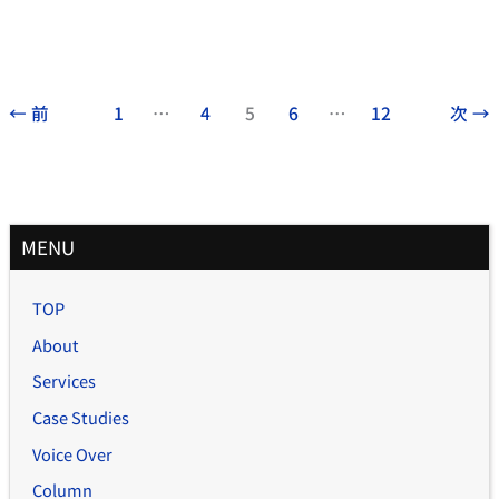
←
前
1
…
4
5
6
…
12
次
→
月
MENU
別
記
TOP
事
About
Services
Case Studies
Voice Over
Column