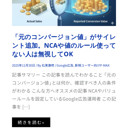
ョ
ン
値」
が
サ
イ
レ
ン
ト
「元のコンバージョン値」がサイレ
追
加。
ント追加。NCAや値のルール使って
N
C
A
ない人は無視してOK
や
値
の
2025年11月30日
/ By
石黒康修
/
Google広告
,
新規ユーザー向けP-MAX
ル
ー
記事サマリー この記事を読んでわかること 「元の
ル
使
コンバージョン値」とは何か、確認すべき人の条件
っ
て
がわかる こんな方へオススメの記事 NCAやバリュ
な
い
ールールを設定しているGoogle広告運用者 この記
人
は
事を […]
無
視
し
て
続きを読む»
O