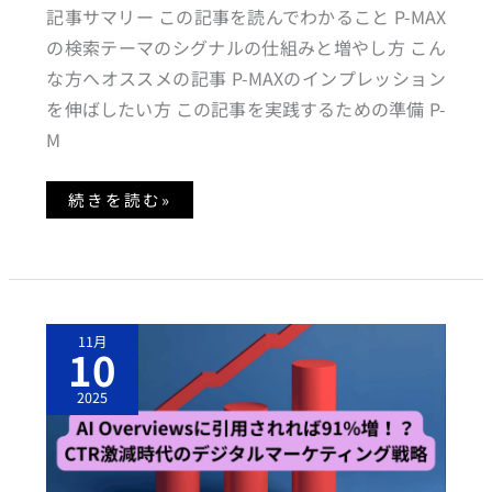
や
記事サマリー この記事を読んでわかること P-MAX
し
て
の検索テーマのシグナルの仕組みと増やし方 こん
成
果
な方へオススメの記事 P-MAXのインプレッション
を
伸
を伸ばしたい方 この記事を実践するための準備 P-
ば
す
M
方
法
続きを読む»
A
11月
I
10
O
V
E
2025
R
V
I
E
W
S