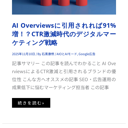
に
引
用
さ
れ
れ
AI Overviewsに引用されれば91%
ば
9
増！？CTR激減時代のデジタルマー
1%
増！？
ケティング戦略
C
T
R
激
2025年11月10日
/ By
石黒康修
/
AIOとAIモード
,
Google広告
減
時
記事サマリー この記事を読んでわかること AI Ove
代
の
rviewsによるCTR激減と引用されるブランドの優
デ
ジ
位性 こんな方へオススメの記事 SEO・広告運用の
タ
ル
成果低下に悩むマーケティング担当者 この記事
マ
ー
ケ
テ
続きを読む»
ィ
ン
グ
戦
略