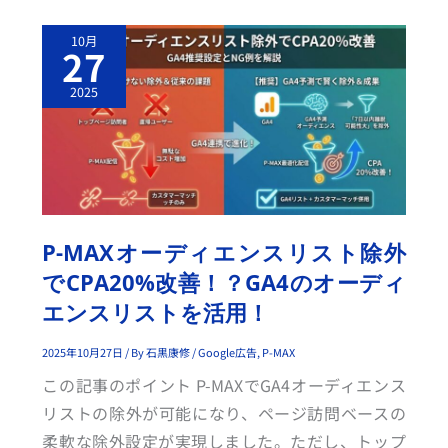
P
10月
-
27
M
A
X
2025
オ
ー
デ
ィ
エ
ン
ス
リ
ス
ト
除
P-MAXオーディエンスリスト除外
外
で
でCPA20%改善！？GA4のオーディ
C
P
エンスリストを活用！
A
2
0%
改
2025年10月27日
/ By
石黒康修
/
Google広告
,
P-MAX
善！？
G
この記事のポイント P-MAXでGA4オーディエンス
A
4
リストの除外が可能になり、ページ訪問ベースの
の
オ
柔軟な除外設定が実現しました。ただし、トップ