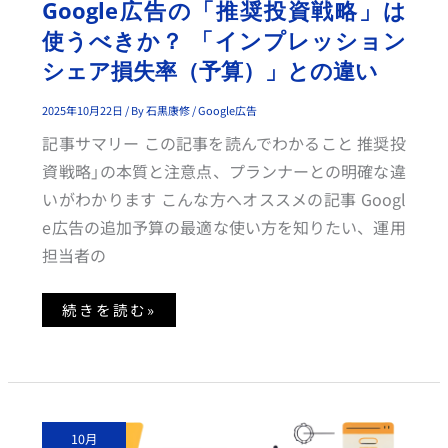
Google広告の「推奨投資戦略」は
う
べ
使うべきか？ 「インプレッション
き
か？
シェア損失率（予算）」との違い
「イ
ン
プ
レ
2025年10月22日
/ By
石黒康修
/
Google広告
ッ
シ
記事サマリー この記事を読んでわかること 推奨投
ョ
ン
資戦略」の本質と注意点、プランナーとの明確な違
シ
ェ
いがわかります こんな方へオススメの記事 Googl
ア
損
e広告の追加予算の最適な使い方を知りたい、運用
失
率
担当者の
（予
算）」
と
の
続きを読む»
違
い
【デ
10月
マ