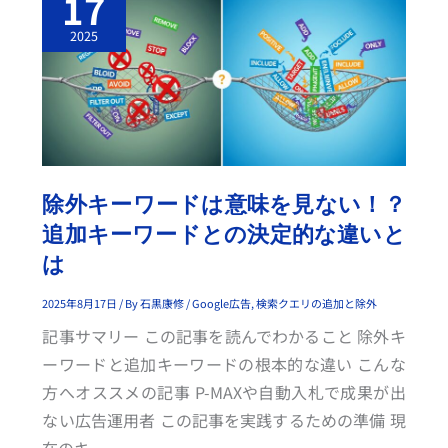
17
キ
ー
ワ
2025
ー
ド
は
意
味
を
見
な
い！？
追
加
キ
除外キーワードは意味を見ない！？
ー
ワ
追加キーワードとの決定的な違いと
ー
ド
は
と
の
決
2025年8月17日
/ By
石黒康修
/
Google広告
,
検索クエリの追加と除外
定
的
記事サマリー この記事を読んでわかること 除外キ
な
違
ーワードと追加キーワードの根本的な違い こんな
い
と
方へオススメの記事 P-MAXや自動入札で成果が出
は
ない広告運用者 この記事を実践するための準備 現