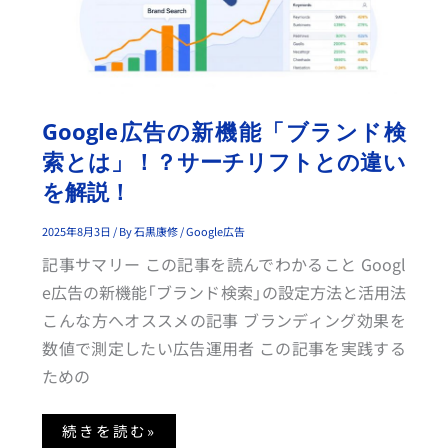
の
新
機
能
「ブ
ラ
ン
ド
検
Google広告の新機能「ブランド検
索
と
索とは」！？サーチリフトとの違い
は」！？
サ
を解説！
ー
チ
リ
2025年8月3日
/ By
石黒康修
/
Google広告
フ
ト
記事サマリー この記事を読んでわかること Googl
と
の
e広告の新機能「ブランド検索」の設定方法と活用法
違
い
こんな方へオススメの記事 ブランディング効果を
を
解
数値で測定したい広告運用者 この記事を実践する
説！
ための
続きを読む»