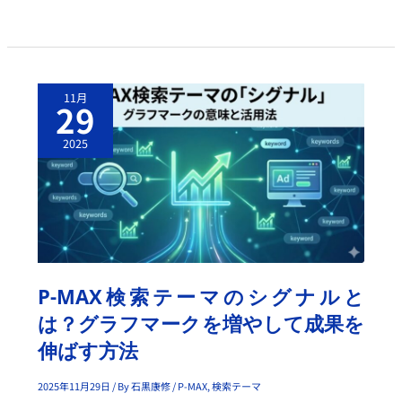
K
P
11月
-
29
M
A
X
2025
検
索
テ
ー
マ
の
シ
グ
ナ
ル
と
は？
P-MAX検索テーマのシグナルと
グ
ラ
は？グラフマークを増やして成果を
フ
マ
伸ばす方法
ー
ク
を
2025年11月29日
/ By
石黒康修
/
P-MAX
,
検索テーマ
増