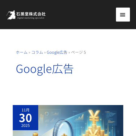
内
メ
容
を
イ
ス
ン
キ
ッ
メ
ホーム
»
コラム
»
Google広告
»
ページ 5
プ
ニ
Google広告
ュ
ー
「元
11月
の
30
コ
ン
バ
2025
ー
ジ