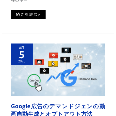
在のキー
続きを読む»
G
8月
O
5
O
G
L
2025
E
広
告
の
デ
マ
ン
ド
ジ
ェ
ン
の
Google広告のデマンドジェンの動
動
画
画自動生成とオプトアウト方法
自