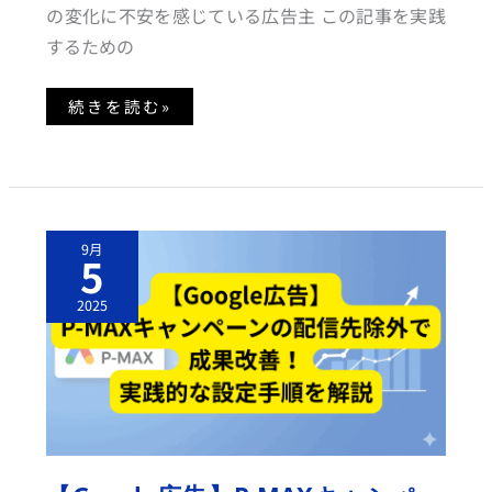
0
の変化に不安を感じている広告主 この記事を実践
2
5
するための
年
1
0
月
続きを読む»
3
1
日
の
期
限
ま
で
【G
に
9月
O
決
5
O
め
G
る
L
こ
2025
E
と
広
告】
P
-
M
A
X
キ
ャ
ン
ペ