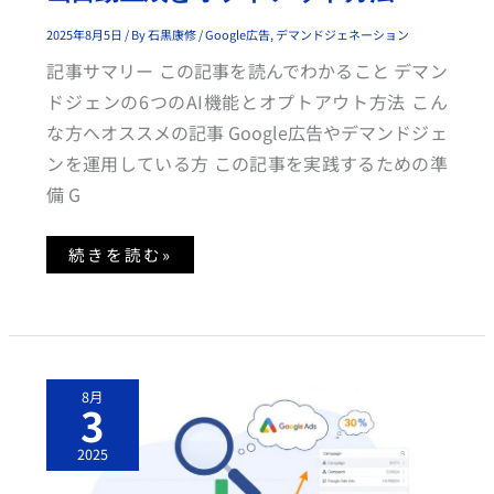
動
生
成
2025年8月5日
/ By
石黒康修
/
Google広告
,
デマンドジェネーション
と
オ
記事サマリー この記事を読んでわかること デマン
プ
ト
ドジェンの6つのAI機能とオプトアウト方法 こん
ア
ウ
な方へオススメの記事 Google広告やデマンドジェ
ト
方
ンを運用している方 この記事を実践するための準
法
備 G
続きを読む»
G
8月
O
3
O
G
L
2025
E
広
告