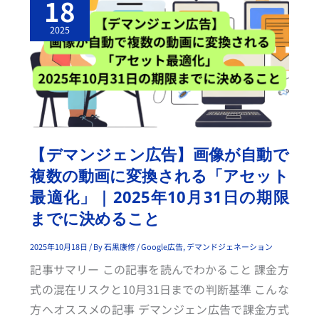
18
ン
ジ
ェ
2025
ン
広
告】
画
像
が
自
動
で
複
数
の
【デマンジェン広告】画像が自動で
動
画
複数の動画に変換される「アセット
に
変
最適化」｜2025年10月31日の期限
換
さ
までに決めること
れ
る
「ア
セ
2025年10月18日
/ By
石黒康修
/
Google広告
,
デマンドジェネーション
ッ
ト
記事サマリー この記事を読んでわかること 課金方
最
適
式の混在リスクと10月31日までの判断基準 こんな
化」
｜
方へオススメの記事 デマンジェン広告で課金方式
2