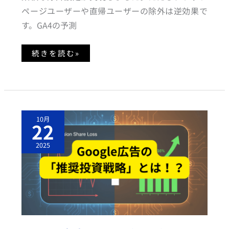
ー
デ
ページユーザーや直帰ユーザーの除外は逆効果で
ィ
エ
す。GA4の予測
ン
ス
リ
ス
続きを読む»
ト
を
活
用！
G
10月
O
22
O
G
L
2025
E
広
告
の
「推
奨
投
資
戦
略」
は
使