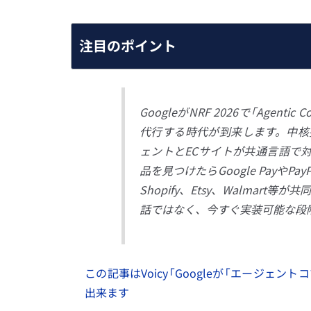
注目のポイント
GoogleがNRF 2026で「Age
代行する時代が到来します。中核技術のUC
ェントとECサイトが共通言語で対
品を見つけたらGoogle Payや
Shopify、Etsy、Walma
話ではなく、今すぐ実装可能な段
この記事はVoicy「Googleが「エージェ
出来ます