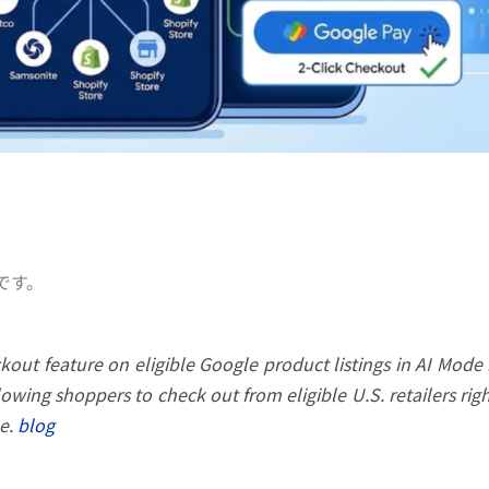
です。
ut feature on eligible Google product listings in AI Mode 
owing shoppers to check out from eligible U.S. retailers rig
le.
blog