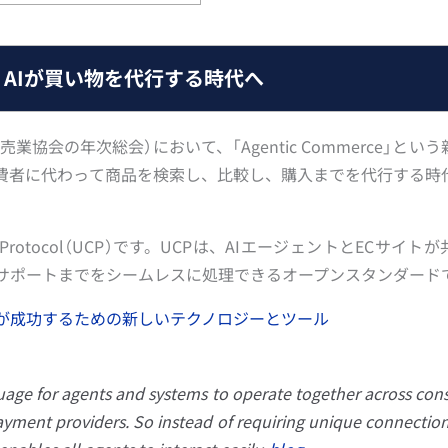
e」発表｜AIが買い物を代行する時代へ
全米小売業協会の年次総会）において、「Agentic Commerce」とい
消費者に代わって商品を検索し、比較し、購入までを代行する時
e Protocol（UCP）です。UCPは、AIエージェントとECサイト
サポートまでをシームレスに処理できるオープンスタンダード
が成功するための新しいテクノロジーとツール
ge for agents and systems to operate together across con
ayment providers. So instead of requiring unique connectio