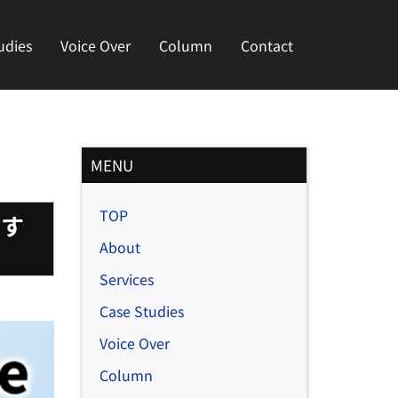
udies
Voice Over
Column
Contact
月
MENU
別
TOP
記
行す
事
About
Services
Case Studies
Voice Over
Column