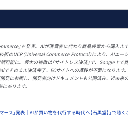
ntic Commerce」を発表。AIが消費者に代わり商品検索から購入ま
P（Universal Commerce Protocol）により、AIエー
話可能に。最大の特徴は「サイトレス決済」で、Google上で
PayPalでそのまま決済完了。ECサイトへの遷移が不要になります
rt等が共同開発に参画し、開発者向けドキュメントも公開済み。近未来
階にあります。
ントコマース」発表｜AIが買い物を代行する時代へ【石黒堂】」で聴く