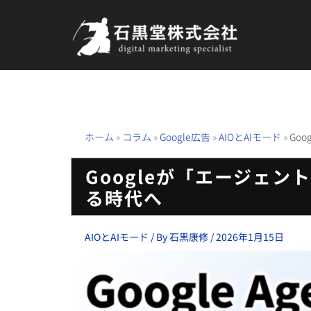
内
容
を
ス
キ
ッ
プ
ホーム
»
コラム
»
Google広告
»
AIOとAIモード
»
Go
Googleが「エージェ
る時代へ
AIOとAIモード
/ By
石黒康修
/
2026年1月15日