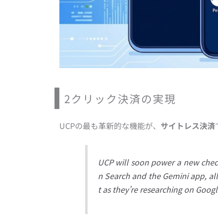
2クリック決済の実現
UCPの最も革新的な機能が、
サイトレス決済
UCP will soon power a new checko
n Search and the Gemini app, all
t as they’re researching on Goog