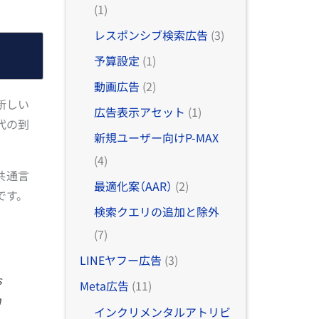
(1)
レスポンシブ検索広告
(3)
予算設定
(1)
動画広告
(2)
う新しい
広告表示アセット
(1)
代の到
新規ユーザー向けP-MAX
(4)
が共通言
最適化案（AAR）
(2)
です。
検索クエリの追加と除外
(7)
LINEヤフー広告
(3)
s
Meta広告
(11)
n
インクリメンタルアトリビ