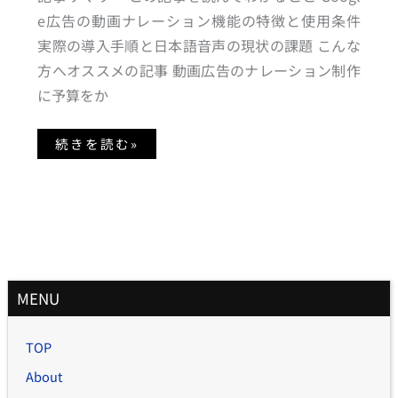
み
た
e広告の動画ナレーション機能の特徴と使用条件
が！？
実際の導入手順と日本語音声の現状の課題 こんな
方へオススメの記事 動画広告のナレーション制作
に予算をか
続きを読む»
月
MENU
別
記
TOP
事
About