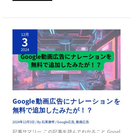
と
A
T
T
R
I
B
U
G
T
12月
O
3
E
O
D
G
B
L
2024
R
E
A
動
N
画
D
広
E
告
D
に
S
ナ
E
レ
A
ー
R
シ
C
ョ
H
ン
Google動画広告にナレーションを
E
を
S
無
を
無料で追加したみたが！？
料
解
で
説
追
加
2024年12月3日
/ By
石黒康修
/
Google広告
,
動画広告
し
た
記事サマリー この記事を読んでわかること Googl