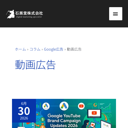
内
メ
容
を
イ
ス
ン
キ
ッ
メ
ホーム
»
コラム
»
Google広告
»
動画広告
プ
ニ
動画広告
ュ
ー
Y
6月
O
30
U
T
U
2026
B
E