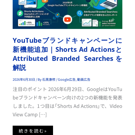
ブ
ラ
ン
ド
キ
ャ
ン
ペ
ー
ン
YouTubeブランドキャンペーンに
に
新
新機能追加｜Shorts Ad Actionsと
機
能
Attributed Branded Searchesを
追
加
解説
｜
S
H
2026年6月30日
/ By
石黒康修
/
Google広告
,
動画広告
O
R
注目のポイント 2026年6月29日、GoogleはYouTu
T
S
beブランドキャンペーン向けの2つの新機能を発表
A
D
しました。1つ目は「Shorts Ad Actions」で、Video
A
C
View Camp […]
T
I
O
N
続きを読む»
S