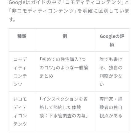
Googleはガイドの中で「コモディティコンテンツ」と
「非コモディティコンテンツ」を明確に区別していま
す。
種類
例
Googleの評
価
コモデ
「初めての住宅購入7つ
誰でも書け
ィティ
のコツ」のような一般論
る、独自の
コンテ
まとめ
洞察が少な
ンツ
い
非コモ
「インスペクションを省
専門家・経
ディテ
略して節約した体験
験者の独自
ィコン
談：下水管調査の内幕」
視点がある
テンツ