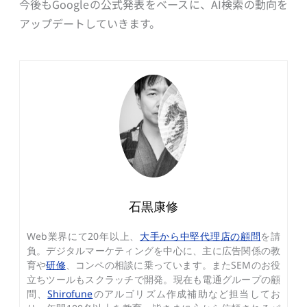
今後もGoogleの公式発表をベースに、AI検索の動向を
アップデートしていきます。
石黒康修
Web業界にて20年以上、
大手から中堅代理店の顧問
を請
負。デジタルマーケティングを中心に、主に広告関係の教
育や
研修
、コンペの相談に乗っています。またSEMのお役
立ちツールもスクラッチで開発。現在も電通グループの顧
問、
Shirofune
のアルゴリズム作成補助など担当してお