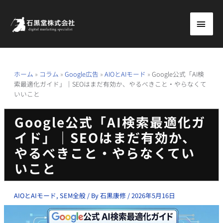
内
メ
容
を
イ
ス
ン
キ
ッ
メ
ホーム
»
コラム
»
Google広告
»
AIOとAIモード
»
Google公式「AI検
索最適化ガイド」｜SEOはまだ有効か、やるべきこと・やらなくて
プ
ニ
いいこと
ュ
Google公式「AI検索最適化ガ
イド」｜SEOはまだ有効か、
ー
やるべきこと・やらなくてい
いこと
AIOとAIモード
,
SEM全般
/ By
石黒康修
/
2026年5月16日