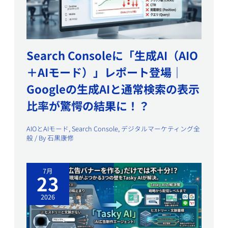
Search Consoleに「生成AI（AIO
＋AIモード）」レポート登場｜
Googleの生成AIと通常検索の表示
比率が驚愕の結果に！？
AIOとAIモード
,
Search Console
,
デジタルマーケティング全
般
/ By
石黒康修
7月
23
2026