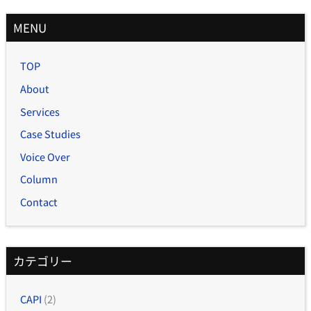
月
MENU
別
記
TOP
事
About
Services
Case Studies
Voice Over
Column
Contact
カテゴリー
CAPI
(2)