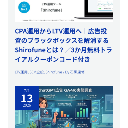
CPA運用からLTV運用へ｜広告投
資のブラックボックスを解消する
Shirofuneとは？／3か月無料トラ
イアルクーポンコード付き
LTV運用
,
SEM全般
,
Shirofune
/ By
石黒康修
7月
13
2026