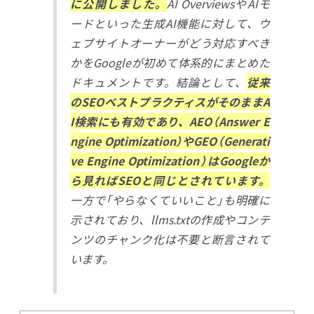
に公開しました。
AI OverviewsやAIモ
ードといった生成AI機能に対して、ウ
ェブサイトオーナーがどう対応すべき
かをGoogleが初めて体系的にまとめた
ドキュメントです。結論として、
従来
のSEOベストプラクティスがそのままA
I検索にも有効であり、AEO（Answer E
ngine Optimization）やGEO（Generati
ve Engine Optimization）はGoogleか
ら見ればSEOと同じとされています。
一方で「やらなくていいこと」も明確に
示されており、llms.txtの作成やコンテ
ンツのチャンク化は不要と断言されて
います。