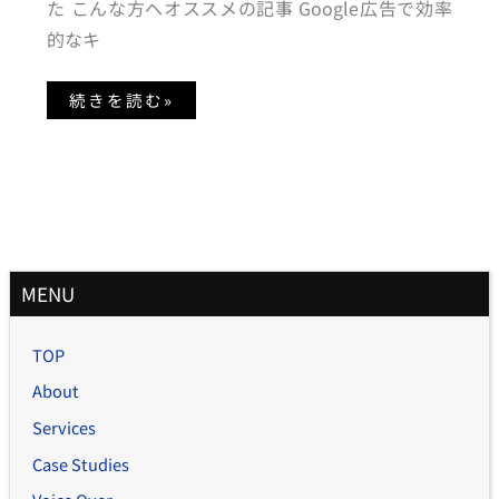
と
た こんな方へオススメの記事 Google広告で効率
は
的なキ
続きを読む»
月
MENU
別
記
TOP
事
About
Services
Case Studies