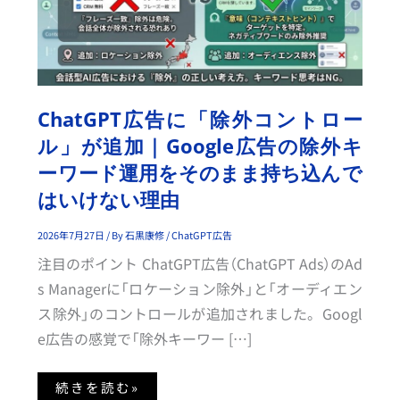
広
告
に
「除
外
コ
ン
ト
ロ
ー
ChatGPT広告に「除外コントロー
ル」
が
ル」が追加｜Google広告の除外キ
追
加
ーワード運用をそのまま持ち込んで
｜
G
はいけない理由
O
O
G
2026年7月27日
/ By
石黒康修
/
ChatGPT広告
L
E
注目のポイント ChatGPT広告（ChatGPT Ads）のAd
広
告
s Managerに「ロケーション除外」と「オーディエン
の
除
ス除外」のコントロールが追加されました。Googl
外
キ
e広告の感覚で「除外キーワー […]
ー
ワ
ー
ド
続きを読む»
運