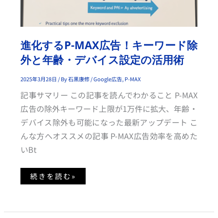
キ
ー
ワ
ー
ド
除
進化するP-MAX広告！キーワード除
外
と
外と年齢・デバイス設定の活用術
年
齢・
デ
バ
2025年3月28日
/ By
石黒康修
/
Google広告
,
P-MAX
イ
ス
記事サマリー この記事を読んでわかること P-MAX
設
定
広告の除外キーワード上限が1万件に拡大、年齢・
の
活
デバイス除外も可能になった最新アップデート こ
用
術
んな方へオススメの記事 P-MAX広告効率を高めた
いBt
続きを読む»