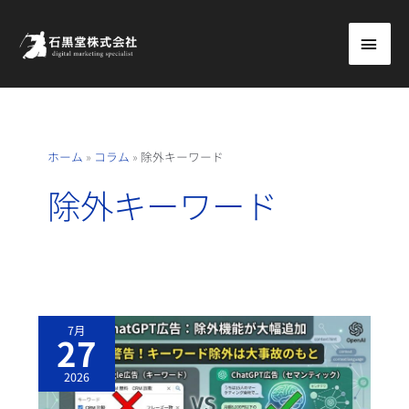
内
メ
容
を
イ
ス
ン
キ
ッ
メ
ホーム
»
コラム
»
除外キーワード
プ
ニ
除外キーワード
ュ
ー
C
7月
H
27
A
T
G
2026
P
T