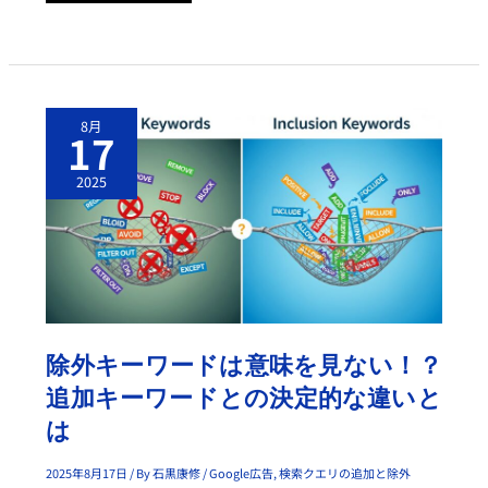
用
を
そ
の
ま
ま
持
ち
除
込
8月
外
17
ん
キ
で
ー
は
ワ
2025
い
ー
け
ド
な
は
い
意
理
味
由
を
見
な
い！？
追
加
キ
除外キーワードは意味を見ない！？
ー
ワ
追加キーワードとの決定的な違いと
ー
ド
は
と
の
決
2025年8月17日
/ By
石黒康修
/
Google広告
,
検索クエリの追加と除外
定