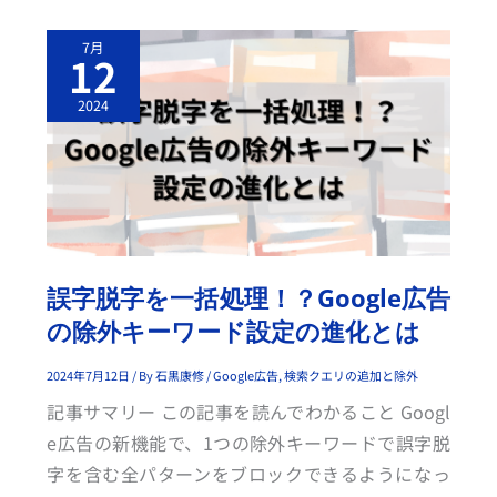
誤
7月
字
12
脱
字
を
2024
一
括
処
理！？
G
O
O
G
L
E
広
告
誤字脱字を一括処理！？Google広告
の
除
の除外キーワード設定の進化とは
外
キ
ー
ワ
2024年7月12日
/ By
石黒康修
/
Google広告
,
検索クエリの追加と除外
ー
ド
記事サマリー この記事を読んでわかること Googl
設
定
e広告の新機能で、1つの除外キーワードで誤字脱
の
進
字を含む全パターンをブロックできるようになっ
化