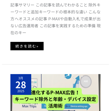
的
記事サマリー この記事を読んでわかること 除外キ
な
違
ーワードと追加キーワードの根本的な違い こんな
い
と
方へオススメの記事 P-MAXや自動入札で成果が出
は
ない広告運用者 この記事を実践するための準備 現
在のキー
続きを読む»
進
3月
化
28
す
る
P
2025
-
M
A
X
広
告！