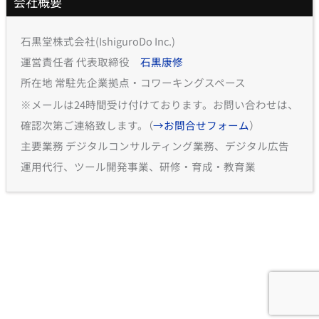
会社概要
石黒堂株式会社(IshiguroDo Inc.)
運営責任者 代表取締役
石黒康修
所在地 常駐先企業拠点・コワーキングスペース
※メールは24時間受け付けております。お問い合わせは、
確認次第ご連絡致します。（
→お問合せフォーム
）
主要業務 デジタルコンサルティング業務、デジタル広告
運用代行、ツール開発事業、研修・育成・教育業
COPYRIGHT © 2023 石黒堂 | POWERED BY 株式会社石黒堂