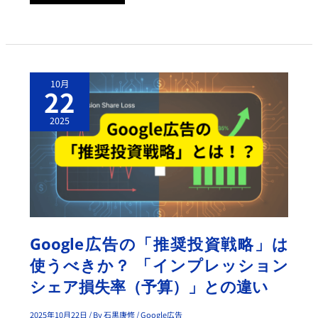
ネ
ル
が
登
場
G
10月
O
22
O
G
L
2025
E
広
告
の
「推
奨
投
資
戦
略」
は
使
Google広告の「推奨投資戦略」は
う
べ
使うべきか？ 「インプレッション
き
か？
シェア損失率（予算）」との違い
「イ
ン
プ
レ
2025年10月22日
/ By
石黒康修
/
Google広告