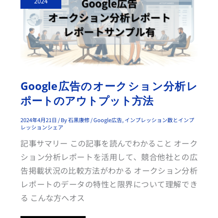
2024
E
広
告
の
オ
ー
ク
シ
ョ
ン
分
析
Google広告のオークション分析レ
レ
ポ
ポートのアウトプット方法
ー
ト
の
ア
2024年4月21日
/ By
石黒康修
/
Google広告
,
インプレッション数とインプ
ウ
レッションシェア
ト
プ
記事サマリー この記事を読んでわかること オーク
ッ
ト
ション分析レポートを活用して、競合他社との広
方
法
告掲載状況の比較方法がわかる オークション分析
レポートのデータの特性と限界について理解でき
る こんな方へオス