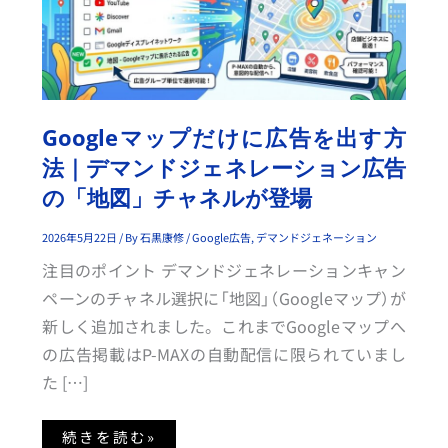
ッ
プ
だ
け
に
広
告
を
出
す
Googleマップだけに広告を出す方
方
法
法｜デマンドジェネレーション広告
｜
デ
の「地図」チャネルが登場
マ
ン
ド
ジ
2026年5月22日
/ By
石黒康修
/
Google広告
,
デマンドジェネーション
ェ
ネ
注目のポイント デマンドジェネレーションキャン
レ
ー
ペーンのチャネル選択に「地図」（Googleマップ）が
シ
ョ
新しく追加されました。これまでGoogleマップへ
ン
広
の広告掲載はP-MAXの自動配信に限られていまし
告
の
た […]
「地
図」
チ
ャ
続きを読む»