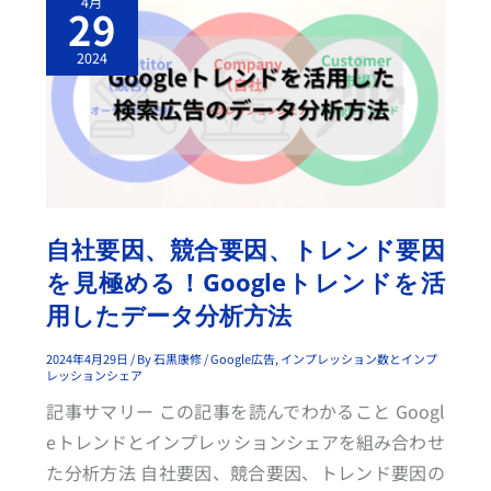
4月
社
29
要
因、
競
2024
合
要
因、
ト
レ
ン
ド
要
因
を
見
極
自社要因、競合要因、トレンド要因
め
る！
を見極める！Googleトレンドを活
G
O
用したデータ分析方法
O
G
L
E
2024年4月29日
/ By
石黒康修
/
Google広告
,
インプレッション数とインプ
ト
レッションシェア
レ
ン
記事サマリー この記事を読んでわかること Googl
ド
を
eトレンドとインプレッションシェアを組み合わせ
活
用
た分析方法 自社要因、競合要因、トレンド要因の
し