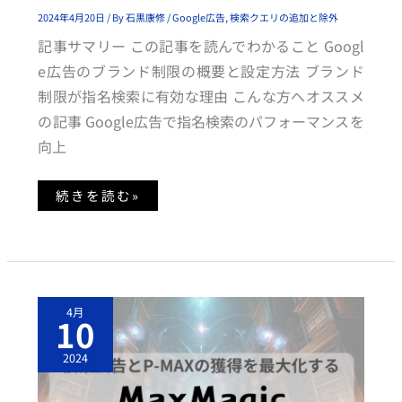
化
し
2024年4月20日
/ By
石黒康修
/
Google広告
,
検索クエリの追加と除外
た
効
記事サマリー この記事を読んでわかること Googl
果
的
e広告のブランド制限の概要と設定方法 ブランド
な
設
制限が指名検索に有効な理由 こんな方へオススメ
定
方
の記事 Google広告で指名検索のパフォーマンスを
法
向上
続きを読む»
G
4月
O
10
O
G
L
2024
E
検
索