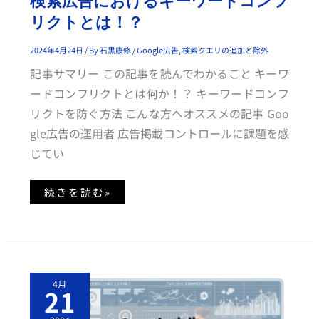
ク
ト
リクトとは！？
と
は！？
2024年4月24日
/ By
石黒康修
/
Google広告
,
検索クエリの追加と除外
記事サマリー この記事を読んでわかること キーワ
ードコンフリクトとは何か！？ キーワードコンフ
リクトを防ぐ方法 こんな方へオススメの記事 Goo
gle広告の運用者 広告掲載コントロールに課題を感
じてい
続きを読む»
G
4月
O
21
O
G
L