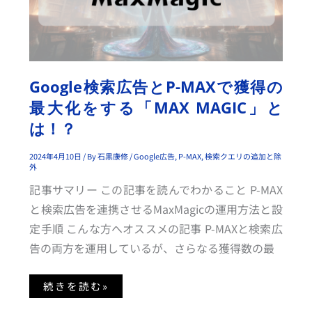
広
告
と
P
-
M
A
X
で
Google検索広告とP-MAXで獲得の
獲
得
最大化をする「MAX MAGIC」と
の
最
は！？
大
化
を
す
2024年4月10日
/ By
石黒康修
/
Google広告
,
P-MAX
,
検索クエリの追加と除
る
外
「M
A
記事サマリー この記事を読んでわかること P-MAX
X
M
と検索広告を連携させるMaxMagicの運用方法と設
A
G
定手順 こんな方へオススメの記事 P-MAXと検索広
I
C」
告の両方を運用しているが、さらなる獲得数の最
と
は！？
続きを読む»