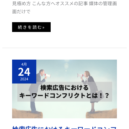
た
見極め方 こんな方へオススメの記事 媒体の管理画
デ
ー
面だけで
タ
分
析
方
続きを読む»
法
検
4月
索
24
広
告
に
2024
お
け
る
キ
ー
ワ
ー
ド
コ
ン
フ
リ
検索広告におけるキーワードコンフ