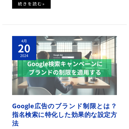
続きを読む»
G
4月
O
20
O
G
L
2024
E
広
告
の
ブ
ラ
ン
ド
制
限
と
は？
Google広告のブランド制限とは？
指
名
指名検索に特化した効果的な設定方
検
索
法
に
特