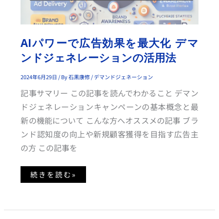
を
最
大
化
デ
マ
AIパワーで広告効果を最大化 デマ
ン
ド
ンドジェネレーションの活用法
ジ
ェ
ネ
2024年6月29日
/ By
石黒康修
/
デマンドジェネーション
レ
ー
シ
記事サマリー この記事を読んでわかること デマン
ョ
ン
ドジェネレーションキャンペーンの基本概念と最
の
活
新の機能について こんな方へオススメの記事 ブラ
用
法
ンド認知度の向上や新規顧客獲得を目指す広告主
の方 この記事を
続きを読む»