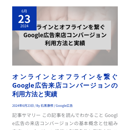
オ
6月
ン
23
ラ
イ
ン
2024
と
オ
フ
ラ
イ
ン
を
繋
ぐ
G
O
O
オンラインとオフラインを繋ぐ
G
L
Google広告来店コンバージョンの
E
広
利用方法と実績
告
来
店
コ
2024年6月23日
/ By
石黒康修
/
Google広告
ン
バ
記事サマリー この記事を読んでわかること Googl
ー
ジ
e広告の来店コンバージョンの基本概念と仕組み
ョ
ン