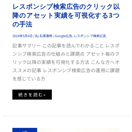
降
レスポンシブ検索広告のクリック以
の
ア
降のアセット実績を可視化する3つ
セ
ッ
の手法
ト
実
績
を
2024年5月4日
/ By
石黒康修
/
Google広告
,
レスポンシブ検索広告
可
視
記事サマリー この記事を読んでわかること レスポ
化
す
ンシブ検索広告の仕組みと課題点 アセット毎のク
る
3
リック以降の実績を可視化する方法 こんな方へオ
つ
の
ススメの記事 レスポンシブ検索広告の運用に課題
手
法
を感じている方
続きを読む»
自