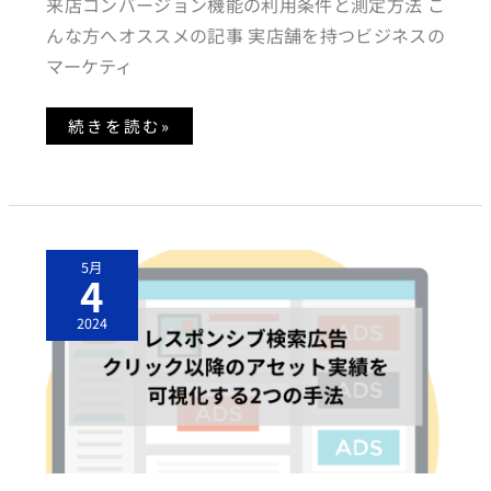
来店コンバージョン機能の利用条件と測定方法 こ
の
利
んな方へオススメの記事 実店舗を持つビジネスの
用
方
マーケティ
法
と
実
績
続きを読む»
レ
5月
ス
4
ポ
ン
シ
2024
ブ
検
索
広
告
の
ク
リ
ッ
ク
以