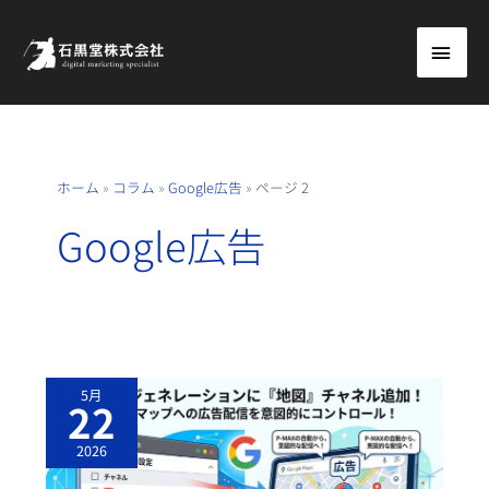
内
メ
容
を
イ
ス
ン
キ
ッ
メ
ホーム
»
コラム
»
Google広告
»
ページ 2
プ
ニ
Google広告
ュ
ー
G
5月
O
22
O
G
L
2026
E
マ