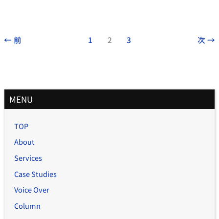
←
前
1
2
3
次
→
月
MENU
別
記
TOP
事
About
Services
Case Studies
Voice Over
Column