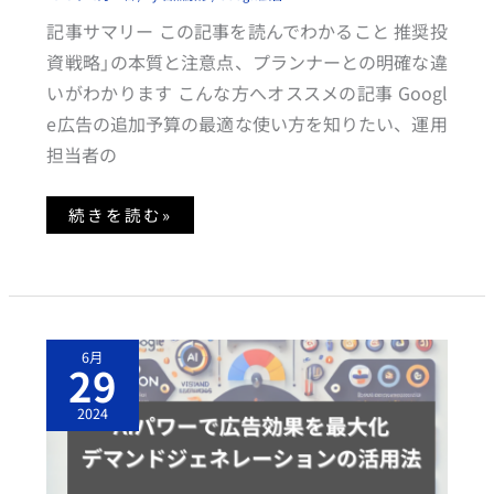
ッ
シ
記事サマリー この記事を読んでわかること 推奨投
ョ
ン
資戦略」の本質と注意点、プランナーとの明確な違
シ
ェ
いがわかります こんな方へオススメの記事 Googl
ア
損
e広告の追加予算の最適な使い方を知りたい、運用
失
率
担当者の
（予
算）」
と
の
続きを読む»
違
い
A
6月
I
29
パ
ワ
ー
2024
で
広
告
効
果