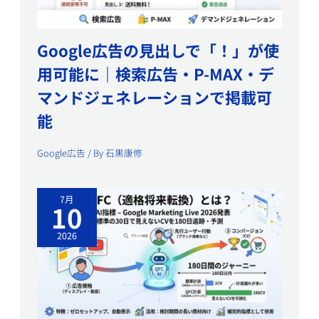
Google広告の見出しで「！」が使
用可能に｜検索広告・P-MAX・デ
マンドジェネレーションで掲載可
能
Google広告
/ By
石黒康修
7月
10
2026