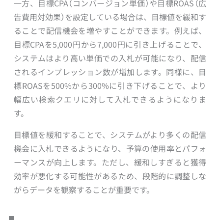
一方、目標CPA（コンバージョン単価）や目標ROAS（広
告費用対効果）を設定している場合は、目標値を緩和す
ることで配信機会を増やすことができます。例えば、
目標CPAを5,000円から7,000円に引き上げることで、
システムはより高い単価での入札が可能になり、配信
されるインプレッション数が増加します。同様に、目
標ROASを500%から300%に引き下げることで、より
幅広い検索クエリに対して入札できるようになりま
す。
目標値を緩和することで、システムがより多くの配信
機会に入札できるようになり、予算の使用率とパフォ
ーマンスが向上します。ただし、緩和しすぎると獲得
効率が悪化する可能性があるため、段階的に調整しな
がらデータを観察することが重要です。