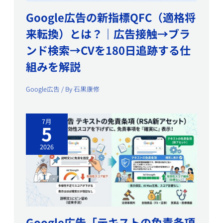
Google広告の新指標QFC（適格将
来転換）とは？｜広告接触→ブラ
ンド検索→CVを180日追跡する仕
組みを解説
Google広告
/ By
石黒康修
7月
5
2026
Google広告「テキストの免責条項