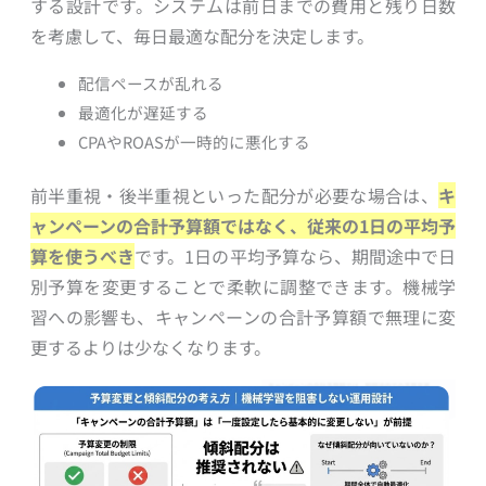
する設計です。システムは前日までの費用と残り日数
を考慮して、毎日最適な配分を決定します。
配信ペースが乱れる
最適化が遅延する
CPAやROASが一時的に悪化する
前半重視・後半重視といった配分が必要な場合は、
キ
ャンペーンの合計予算額ではなく、従来の1日の平均予
算を使うべき
です。1日の平均予算なら、期間途中で日
別予算を変更することで柔軟に調整できます。機械学
習への影響も、キャンペーンの合計予算額で無理に変
更するよりは少なくなります。