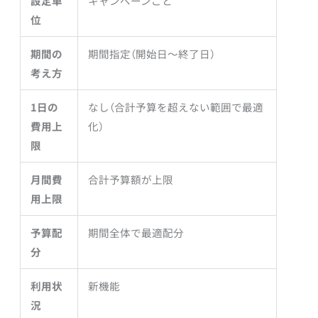
設定単
キャンペーンごと
位
期間の
期間指定（開始日〜終了日）
考え方
1日の
なし（合計予算を超えない範囲で最適
費用上
化）
限
月間費
合計予算額が上限
用上限
予算配
期間全体で最適配分
分
利用状
新機能
況