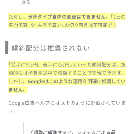
きる
ただし、
予算タイプ自体の変更はできません
。「1日の
平均予算」や「共有予算」への切り替えは不可能です
。
傾斜配分は推奨されない
「前半に8万円、後半に2万円」といった傾斜配分は、技
術的には予算を途中で減額することで実現できます。
しかし、
Googleはこのような運用を明確に推奨してい
ません
。
Google広告ヘルプには以下のように記載されていま
す。
「頻繁に編集すると、システムによる最