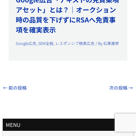
アセット」とは？｜オークション
時の品質を下げずにRSAへ免責事
項を確実表示
Google広告
,
SEM全般
,
レスポンシブ検索広告
/ By
石黒康修
←
前の投稿
次の投稿
→
月
MENU
別