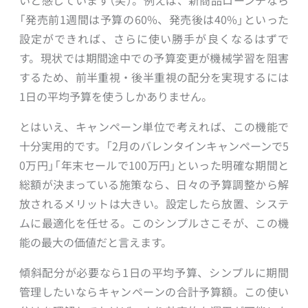
いと感じています（笑）。例えば、新商品ローンチなら
「発売前1週間は予算の60%、発売後は40%」といった
設定ができれば、さらに使い勝手が良くなるはずで
す。現状では期間途中での予算変更が機械学習を阻害
するため、前半重視・後半重視の配分を実現するには
1日の平均予算を使うしかありません。
とはいえ、キャンペーン単位で考えれば、この機能で
十分実用的です。「2月のバレンタインキャンペーンで5
0万円」「年末セールで100万円」といった明確な期間と
総額が決まっている施策なら、日々の予算調整から解
放されるメリットは大きい。設定したら放置、システ
ムに最適化を任せる。このシンプルさこそが、この機
能の最大の価値だと言えます。
傾斜配分が必要なら1日の平均予算、シンプルに期間
管理したいならキャンペーンの合計予算額。この使い