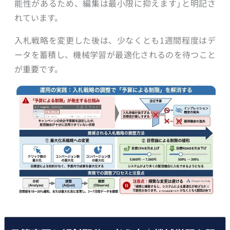
能性があるため、編集は最小限に抑えます」と明記さ
れています。
入札戦略を変更した後は、少なくとも1週間程度はデ
ータを蓄積し、機械学習が最適化されるのを待つこと
が重要です。