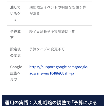
適して
期間限定イベントや明確な総額予算
いるケ
がある
ース
予算変
終了日延長や予算増額は可能
更
設定後
予算タイプの変更不可
の変更
Google
https://support.google.com/google-
広告ヘ
ads/answer/10486938?hl=ja
ルプ
運用の実践：入札戦略の調整で「予算による