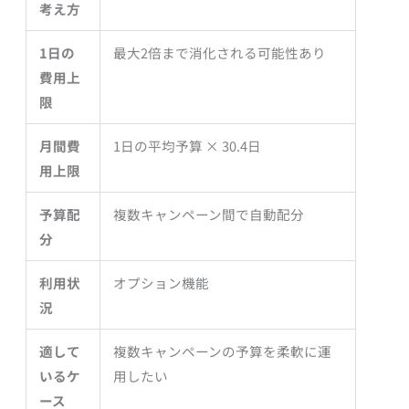
考え方
1日の
最大2倍まで消化される可能性あり
費用上
限
月間費
1日の平均予算 × 30.4日
用上限
予算配
複数キャンペーン間で自動配分
分
利用状
オプション機能
況
適して
複数キャンペーンの予算を柔軟に運
いるケ
用したい
ース