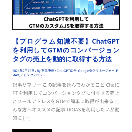
不
要】
C
H
A
T
G
P
T
を
【プログラム知識不要】ChatGPT
利
用
を利用してGTMのコンバージョン
し
て
タグの売上を動的に取得する方法
G
T
M
の
2024年2月12日
/ By
石黒康修
/
ChatGPT広告
,
Googleタグマネージャー
,
P-
コ
MAX
,
アドテクノロジー
ン
バ
記事サマリー この記事を読んでわかること ChatG
ー
ジ
PTを利用してコンバージョンタグに付与する売上
ョ
ン
とメールアドレスをGTMで簡単に取得が出来る こ
タ
グ
んな方へオススメの記事 tROASを利用したいが動
の
売
的に […]
上
を
動