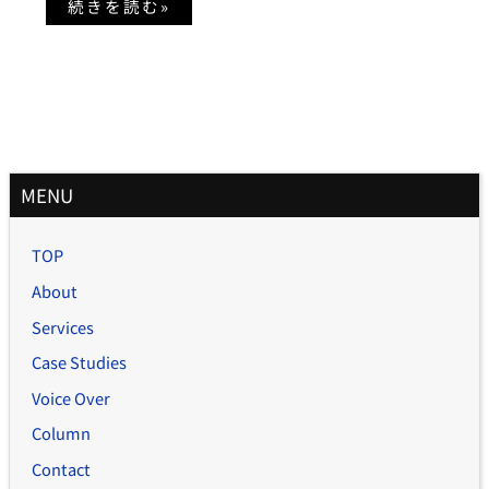
的
続きを読む»
に
取
得
す
る
方
法
月
MENU
別
記
TOP
事
About
Services
Case Studies
Voice Over
Column
Contact