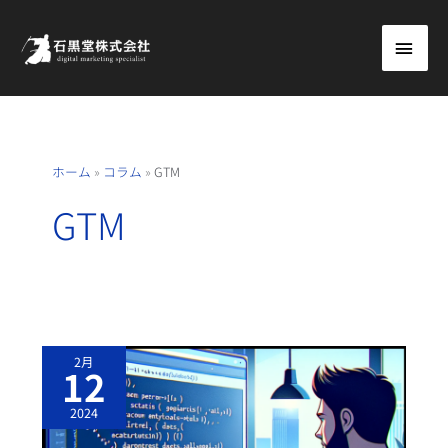
内
メ
容
を
イ
ス
ン
キ
ッ
メ
ホーム
»
コラム
»
GTM
プ
ニ
GTM
ュ
ー
【プ
2月
ロ
12
グ
ラ
ム
2024
知
識