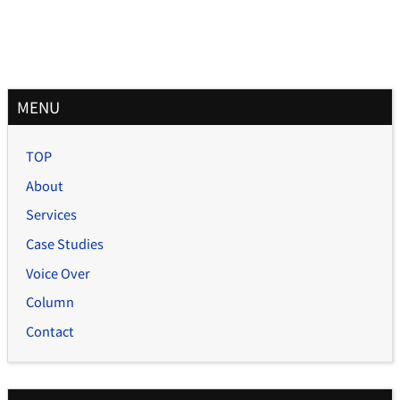
月
MENU
別
記
TOP
事
About
Services
Case Studies
Voice Over
Column
Contact