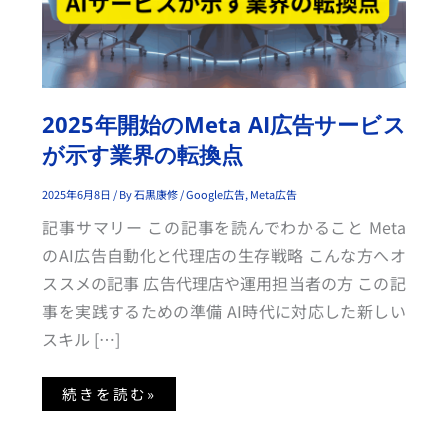
の
M
E
T
A
A
I
広
告
2025年開始のMeta AI広告サービス
サ
ー
が示す業界の転換点
ビ
ス
が
2025年6月8日
/ By
石黒康修
/
Google広告
,
Meta広告
示
す
業
記事サマリー この記事を読んでわかること Meta
界
の
のAI広告自動化と代理店の生存戦略 こんな方へオ
転
換
ススメの記事 広告代理店や運用担当者の方 この記
点
事を実践するための準備 AI時代に対応した新しい
スキル […]
続きを読む»