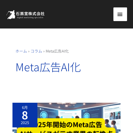
内
メ
容
を
イ
ス
ン
キ
ッ
メ
ホーム
»
コラム
»
Meta広告AI化
プ
ニ
Meta広告AI化
ュ
ー
2
6月
0
8
2
5
年
2025
開
始